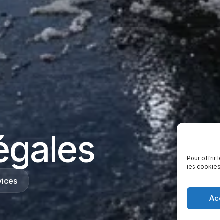
égales
Pour offrir
les cookies
vices
Ac