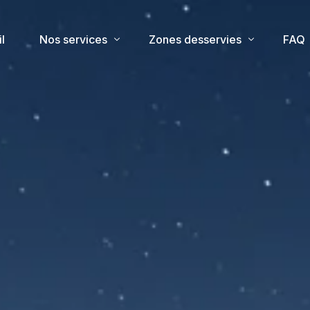
l
Nos services
Zones desservies
FAQ
Taxi stations
Taxi Les Sybelles
Taxi aéroport
Taxi Le Corbier
Taxi gare
Taxi La Toussuire
Taxi Valmneinier
Taxi Valloire
Taxi Saint-sorlin-d’arves
Taxi Saint-Michel-de-Maurienne
Taxi Saint-Jean-d’Arves la châle