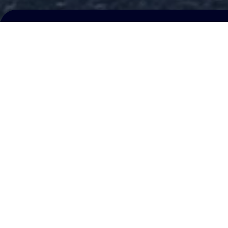
Nos destinations populaires en
Maurienne
TAXI AIGLE BLANC
Capital social :
RCS :
Mail : taxiaigleblanc@hotmail.com