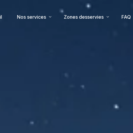
l
Nos services
Zones desservies
FAQ
Taxi stations
Taxi Les Sybelles
Taxi aéroport
Taxi Le Corbier
Taxi gare
Taxi La Toussuire
Taxi Valmneinier
Taxi Valloire
Taxi Saint-sorlin-d’arves
Taxi Saint-Michel-de-Maurienne
Taxi Saint-Jean-d’Arves la châle